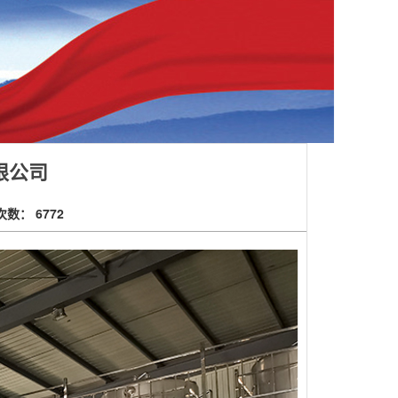
限公司
次数： 6772