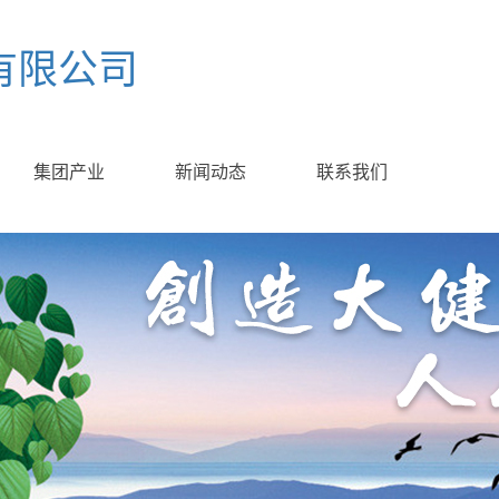
)有限公司
集团产业
新闻动态
联系我们