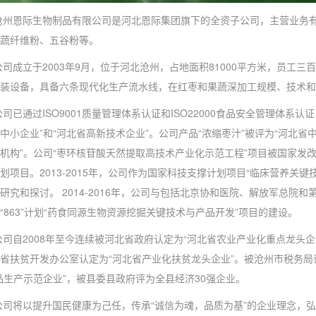
恩际生物制品有限公司是河北恩际集团旗下的全资子公司，主营业务有
蔬纤维粉、五谷粉等。
立于2003年9月，位于河北沧州，占地面积81000平方米，员工三
装设备，具备六条现代化生产流水线，在红枣和果蔬深加工规模、技术和
通过ISO9001质量管理体系认证和ISO22000食品安全管理体系
中小企业”和“河北省高新技术企业”。公司产品“浓缩枣汁”被评为“河北省
机构”。公司“枣环核苷酸天然提取高技术产业化示范工程”项目被国家发
划项目。2013-2015年，公司作为国家科技支撑计划项目“临床营养关
研究和探讨。 2014-2016年，公司与包括北京协和医院、解放军总院
“863”计划“药食同源生物资源挖掘关键技术与产品开发”项目的建设。
2008年至今连续被河北省政府认定为“河北省农业产业化重点龙头企业
省扶贫开发办公室认定为“河北省产业化扶贫龙头企业”。被沧州市税务局
品生产示范企业”，被县委县政府评为全县经济30强企业。
以提升国民健康为己任，传承“诚信为魂，品质为基”的企业理念，弘扬