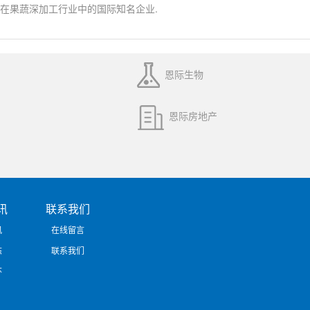
在果蔬深加工行业中的国际知名企业.
恩际生物
恩际房地产
讯
联系我们
讯
在线留言
态
联系我们
怀