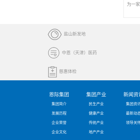
为一家
盐山新发地
中恩（天津）医药
慈惠体检
恩际集团
集团产业
新闻资
集团简介
民生产业
集团资
发展历程
健康产业
最新动
企业荣誉
传统产业
领导关
企业文化
地产产业